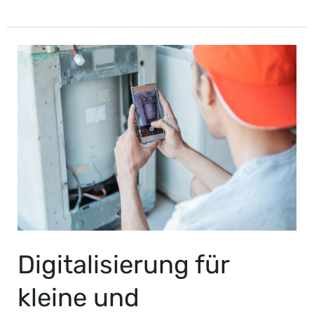
Digitalisierung
für
kleine
und
mittelständische
Handwerksbetriebe
–
eine
grosse
Chance
Digitalisierung für
kleine und