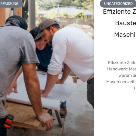
ERFASSUNG
UNCATEGORIZED
Effiziente 
Bauste
Maschi
Effiziente Zei
Handwerk: Masc
Warum di
Maschinenzeiten
H