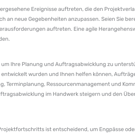
hergesehene Ereignisse auftreten, die den Projektver
d sich an neue Gegebenheiten anzupassen. Seien Sie ber
erausforderungen auftreten. Eine agile Herangehensw
den.
 Ihre Planung und Auftragsabwicklung zu unterstütz
 entwickelt wurden und Ihnen helfen können, Aufträge 
tung, Terminplanung, Ressourcenmanagement und Kom
r Auftragsabwicklung im Handwerk steigern und den Übe
jektfortschritts ist entscheidend, um Engpässe oder 