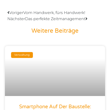
Prev
Nächster
Voriger
Vom Handwerk, fürs Handwerk!
Nächster
Das perfekte Zeitmanagement
Weitere Beiträge
Seite
Seite
Seite
Seite
Seite
Verwaltung
Smartphone Auf Der Baustelle: